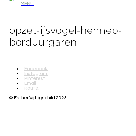
MENU
opzet-ijsvogel-hennep-
borduurgaren
Facebook.
Instagram.
Pinterest.
Email.
Route.
© Esther Vijftigschild 2023